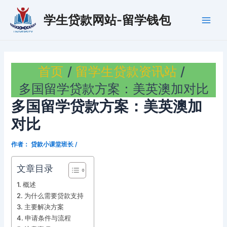
跳
学生贷款网站-留学钱包
至
Main
内
容
Men
首页
留学生贷款资讯站
多国留学贷款方案：美英澳加对比
多国留学贷款方案：美英澳加
对比
作者：
贷款小课堂班长
/
文章目录
概述
为什么需要贷款支持
主要解决方案
申请条件与流程