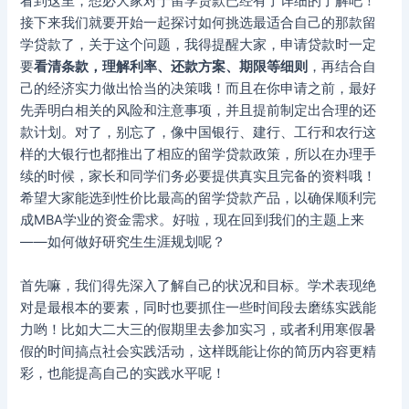
看到这里，想必大家对于留学贷款已经有了详细的了解吧！
接下来我们就要开始一起探讨如何挑选最适合自己的那款留
学贷款了，关于这个问题，我得提醒大家，申请贷款时一定
要
看清条款，理解利率、还款方案、期限等细则
，再结合自
己的经济实力做出恰当的决策哦！而且在你申请之前，最好
先弄明白相关的风险和注意事项，并且提前制定出合理的还
款计划。对了，别忘了，像中国银行、建行、工行和农行这
样的大银行也都推出了相应的留学贷款政策，所以在办理手
续的时候，家长和同学们务必要提供真实且完备的资料哦！
希望大家能选到性价比最高的留学贷款产品，以确保顺利完
成MBA学业的资金需求。好啦，现在回到我们的主题上来
——如何做好研究生生涯规划呢？
首先嘛，我们得先深入了解自己的状况和目标。学术表现绝
对是最根本的要素，同时也要抓住一些时间段去磨练实践能
力哟！比如大二大三的假期里去参加实习，或者利用寒假暑
假的时间搞点社会实践活动，这样既能让你的简历内容更精
彩，也能提高自己的实践水平呢！