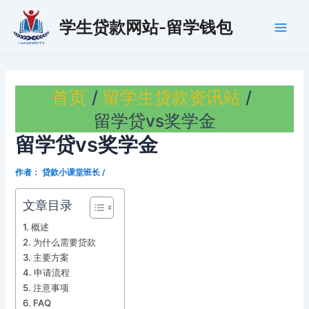
跳
学生贷款网站-留学钱包
至
Main
内
容
Men
首页
留学生贷款资讯站
留学贷vs奖学金
留学贷vs奖学金
作者：
贷款小课堂班长
/
文章目录
概述
为什么需要贷款
主要方案
申请流程
注意事项
FAQ