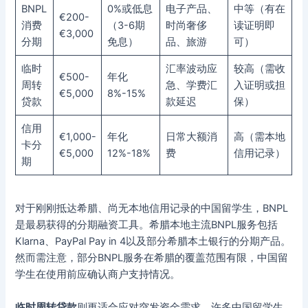
BNPL
0%或低息
电子产品、
中等（有在
€200-
消费
（3-6期
时尚奢侈
读证明即
€3,000
分期
免息）
品、旅游
可）
临时
汇率波动应
较高（需收
€500-
年化
周转
急、学费汇
入证明或担
€5,000
8%-15%
贷款
款延迟
保）
信用
€1,000-
年化
日常大额消
高（需本地
卡分
€5,000
12%-18%
费
信用记录）
期
对于刚刚抵达希腊、尚无本地信用记录的中国留学生，BNPL
是最易获得的分期融资工具。希腊本地主流BNPL服务包括
Klarna、PayPal Pay in 4以及部分希腊本土银行的分期产品。
然而需注意，部分BNPL服务在希腊的覆盖范围有限，中国留
学生在使用前应确认商户支持情况。
临时周转贷款
则更适合应对突发资金需求。许多中国留学生