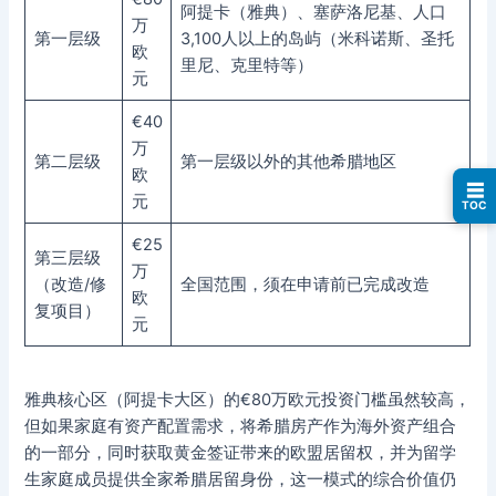
阿提卡（雅典）、塞萨洛尼基、人口
万
第一层级
3,100人以上的岛屿（米科诺斯、圣托
欧
里尼、克里特等）
元
€40
万
第二层级
第一层级以外的其他希腊地区
欧
☰
元
TOC
€25
第三层级
万
（改造/修
全国范围，须在申请前已完成改造
欧
复项目）
元
雅典核心区（阿提卡大区）的€80万欧元投资门槛虽然较高，
但如果家庭有资产配置需求，将希腊房产作为海外资产组合
的一部分，同时获取黄金签证带来的欧盟居留权，并为留学
生家庭成员提供全家希腊居留身份，这一模式的综合价值仍