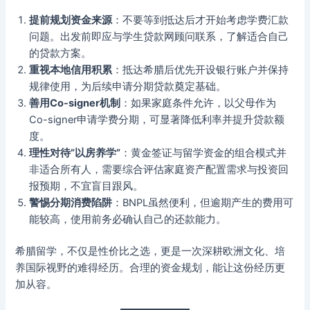
提前规划资金来源
：不要等到抵达后才开始考虑学费汇款
问题。出发前即应与学生贷款网顾问联系，了解适合自己
的贷款方案。
重视本地信用积累
：抵达希腊后优先开设银行账户并保持
规律使用，为后续申请分期贷款奠定基础。
善用Co-signer机制
：如果家庭条件允许，以父母作为
Co-signer申请学费分期，可显著降低利率并提升贷款额
度。
理性对待”以房养学”
：黄金签证与留学资金的组合模式并
非适合所有人，需要综合评估家庭资产配置需求与投资回
报预期，不宜盲目跟风。
警惕分期消费陷阱
：BNPL虽然便利，但逾期产生的费用可
能较高，使用前务必确认自己的还款能力。
希腊留学，不仅是性价比之选，更是一次深耕欧洲文化、培
养国际视野的难得经历。合理的资金规划，能让这份经历更
加从容。