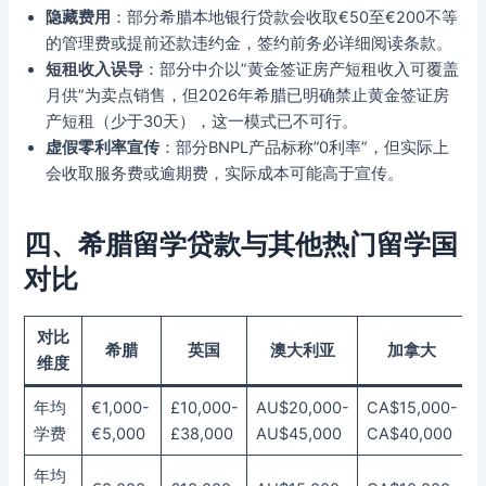
隐藏费用
：部分希腊本地银行贷款会收取€50至€200不等
的管理费或提前还款违约金，签约前务必详细阅读条款。
短租收入误导
：部分中介以”黄金签证房产短租收入可覆盖
月供”为卖点销售，但2026年希腊已明确禁止黄金签证房
产短租（少于30天），这一模式已不可行。
虚假零利率宣传
：部分BNPL产品标称”0利率”，但实际上
会收取服务费或逾期费，实际成本可能高于宣传。
四、希腊留学贷款与其他热门留学国
对比
对比
希腊
英国
澳大利亚
加拿大
维度
年均
€1,000-
£10,000-
AU$20,000-
CA$15,000-
学费
€5,000
£38,000
AU$45,000
CA$40,000
年均