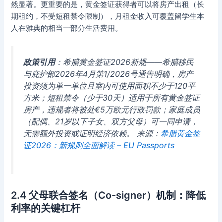
然显著。更重要的是，黄金签证获得者可以将房产出租（长
期租约，不受短租禁令限制），月租金收入可覆盖留学生本
人在雅典的相当一部分生活费用。
政策引用
：希腊黄金签证2026新规——希腊移民
与庇护部2026年4月第1/2026号通告明确，房产
投资须为单一单位且室内可使用面积不少于120平
方米；短租禁令（少于30天）适用于所有黄金签证
房产，违规者将被处€5万欧元行政罚款；家庭成员
（配偶、21岁以下子女、双方父母）可一同申请，
无需额外投资或证明经济依赖。 来源：
希腊黄金签
证2026：新规则全面解读 – EU Passports
2.4 父母联合签名（Co-signer）机制：降低
利率的关键杠杆