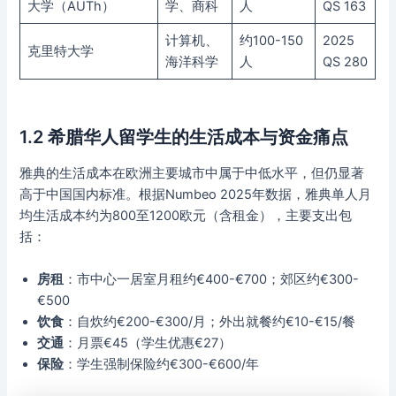
大学（AUTh）
学、商科
人
QS 163
计算机、
约100-150
2025
克里特大学
海洋科学
人
QS 280
1.2 希腊华人留学生的生活成本与资金痛点
雅典的生活成本在欧洲主要城市中属于中低水平，但仍显著
高于中国国内标准。根据Numbeo 2025年数据，雅典单人月
均生活成本约为800至1200欧元（含租金），主要支出包
括：
房租
：市中心一居室月租约€400-€700；郊区约€300-
€500
饮食
：自炊约€200-€300/月；外出就餐约€10-€15/餐
交通
：月票€45（学生优惠€27）
保险
：学生强制保险约€300-€600/年