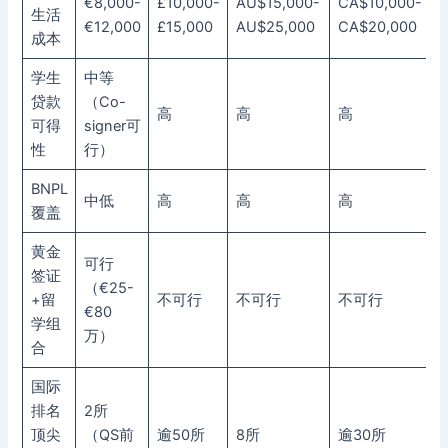
€8,000-
£10,000-
AU$15,000-
CA$10,000-
生活
€12,000
£15,000
AU$25,000
CA$20,000
成本
学生
中等
贷款
（Co-
高
高
高
可得
signer可
性
行）
BNPL
中低
高
高
高
覆盖
黄金
可行
签证
（€25-
+留
不可行
不可行
不可行
€80
学组
万）
合
国际
排名
2所
顶尖
（QS前
逾50所
8所
逾30所