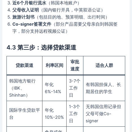
近6个月银行流水
（韩国本地账户）
父母收入证明
（国内银行开具，中英双语公证）
旅游计划书
（包括目的地、预算明细、出行时间）
Co-signer签署文件
（部分产品需要父母亲自到韩国签
字，部分支持远程视频公证）
4.3 第三步：选择贷款渠道
审批
贷款渠道
利率区间
适合人群
速度
韩国地方银行
3-7个
年化
有韩国担保人、长
（IBK、
工作
6%-14%
期居住的学生
Shinhan）
日
1-3个
无韩国信用记录但
国际学生贷款平
年化
工作
父母可做Co-
台
10%-20%
日
signer