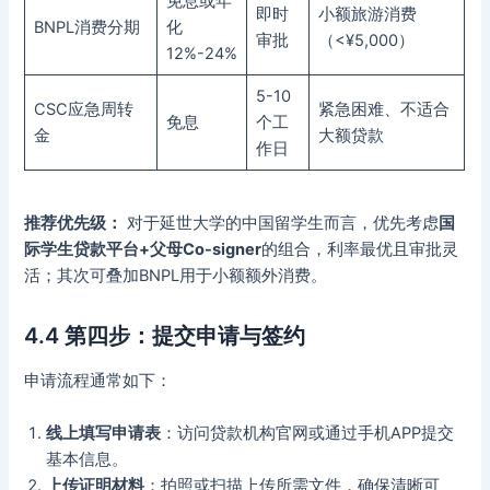
免息或年
即时
小额旅游消费
BNPL消费分期
化
审批
（<¥5,000）
12%-24%
5-10
CSC应急周转
紧急困难、不适合
免息
个工
金
大额贷款
作日
推荐优先级：
对于延世大学的中国留学生而言，优先考虑
国
际学生贷款平台+父母Co-signer
的组合，利率最优且审批灵
活；其次可叠加BNPL用于小额额外消费。
4.4 第四步：提交申请与签约
申请流程通常如下：
线上填写申请表
：访问贷款机构官网或通过手机APP提交
基本信息。
上传证明材料
：拍照或扫描上传所需文件，确保清晰可