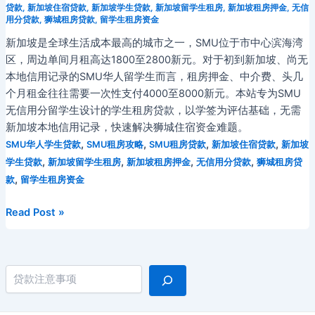
贷款
,
新加坡住宿贷款
,
新加坡学生贷款
,
新加坡留学生租房
,
新加坡租房押金
,
无信
用分贷款
,
狮城租房贷款
,
留学生租房资金
新加坡是全球生活成本最高的城市之一，SMU位于市中心滨海湾
区，周边单间月租高达1800至2800新元。对于初到新加坡、尚无
本地信用记录的SMU华人留学生而言，租房押金、中介费、头几
个月租金往往需要一次性支付4000至8000新元。本站专为SMU
无信用分留学生设计的学生租房贷款，以学签为评估基础，无需
新加坡本地信用记录，快速解决狮城住宿资金难题。
,
,
,
,
SMU华人学生贷款
SMU租房攻略
SMU租房贷款
新加坡住宿贷款
新加坡
,
,
,
,
学生贷款
新加坡留学生租房
新加坡租房押金
无信用分贷款
狮城租房贷
,
款
留学生租房资金
2026
Read Post »
年
新
加
搜索
坡
管
理