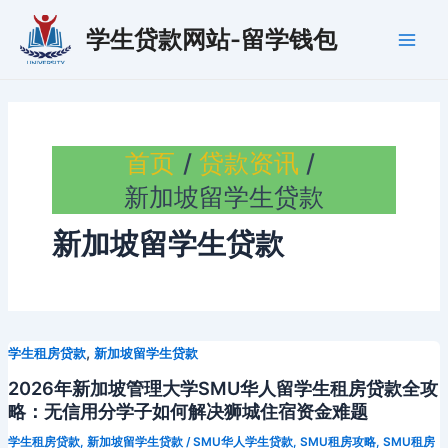
跳
学生贷款网站-留学钱包
至
Main
内
容
Men
首页
贷款资讯
新加坡留学生贷款
新加坡留学生贷款
,
学生租房贷款
新加坡留学生贷款
2026年新加坡管理大学SMU华人留学生租房贷款全攻
略：无信用分学子如何解决狮城住宿资金难题
学生租房贷款
,
新加坡留学生贷款
/
SMU华人学生贷款
,
SMU租房攻略
,
SMU租房