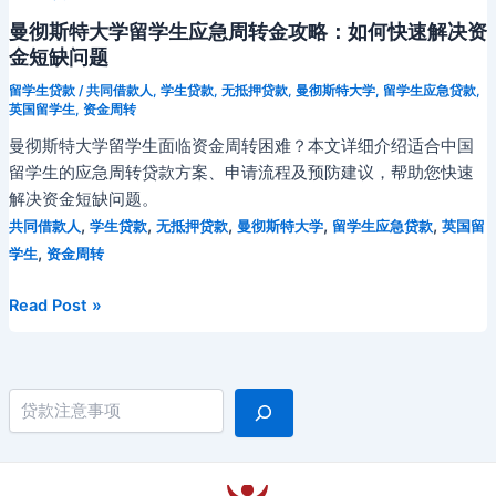
曼彻斯特大学留学生应急周转金攻略：如何快速解决资
金短缺问题
留学生贷款
/
共同借款人
,
学生贷款
,
无抵押贷款
,
曼彻斯特大学
,
留学生应急贷款
,
英国留学生
,
资金周转
曼彻斯特大学留学生面临资金周转困难？本文详细介绍适合中国
留学生的应急周转贷款方案、申请流程及预防建议，帮助您快速
解决资金短缺问题。
,
,
,
,
,
共同借款人
学生贷款
无抵押贷款
曼彻斯特大学
留学生应急贷款
英国留
,
学生
资金周转
曼
Read Post »
彻
斯
特
搜索
大
学
留
学