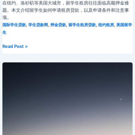
在纽约、洛杉矶等美国大城市，留学生租房往往面临高额押金难
题。本文介绍留学生如何申请租房贷款，以及申请条件和注意事
项。
,
,
,
,
,
国际学生贷款
学生贷款网
押金贷款
留学生租房贷款
纽约租房
美国留学
生
留
Read Post »
学
生
在
纽
约
如
何
申
请
租
房
贷