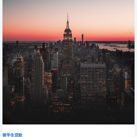
款？
解
决
高
额
押
金
的
实
用
指
南
留学生贷款