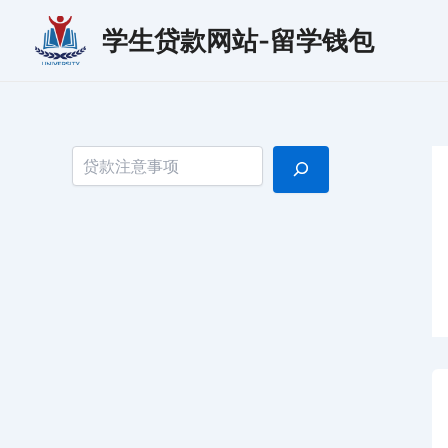
跳
学生贷款网站-留学钱包
至
内
容
搜索