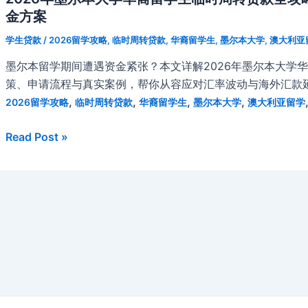
金方案
学生贷款
/
2026留学攻略
,
临时周转贷款
,
华裔留学生
,
墨尔本大学
,
澳大利亚
墨尔本留学期间遭遇资金紧张？本文详解2026年墨尔本大学
策、申请流程与真实案例，帮你从容应对汇率波动与海外汇款
,
,
,
,
2026留学攻略
临时周转贷款
华裔留学生
墨尔本大学
澳大利亚留学
2026
Read Post »
年
墨
尔
本
大
学
华
裔
留