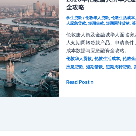
全攻略
学生贷款
/
伦敦华人贷款
,
伦敦生活成本
人应急贷款
,
短期借款
,
短期周转贷款
,
英
伦敦唐人街及金融城华人面临突
人短期周转贷款产品、申请条件
成本数据与应急融资全攻略。
,
,
伦敦华人贷款
伦敦生活成本
伦敦金
,
,
,
应急贷款
短期借款
短期周转贷款
2026
Read Post »
年
伦
敦
唐
人
街