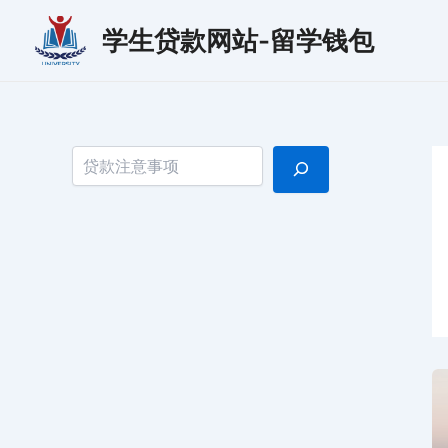
跳
学生贷款网站-留学钱包
至
内
容
搜索