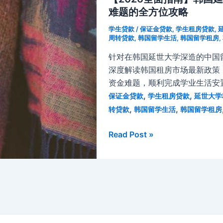
难题的全方位攻略
学生贷款
/
保证金贷款
,
学生租房贷款
,
周转贷款
,
韩国留学生活
,
韩国留学租房
,
针对在韩国延世大学深造的中国
深度解读韩国租房市场最新政策
资金难题，顺利完成学业生活安
,
,
保证金贷款
学生租房贷款
延世大学
,
,
转贷款
韩国留学生活
韩国留学租房
【2026
Read Post »
全
面
指
南】
韩
国