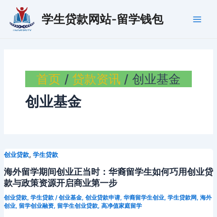
跳
学生贷款网站-留学钱包
至
Main
内
容
Men
首页
贷款资讯
创业基金
创业基金
,
创业贷款
学生贷款
海外留学期间创业正当时：华裔留学生如何巧用创业贷
款与政策资源开启商业第一步
创业贷款
,
学生贷款
/
创业基金
,
创业贷款申请
,
华裔留学生创业
,
学生贷款网
,
海外
创业
,
留学创业融资
,
留学生创业贷款
,
高净值家庭留学