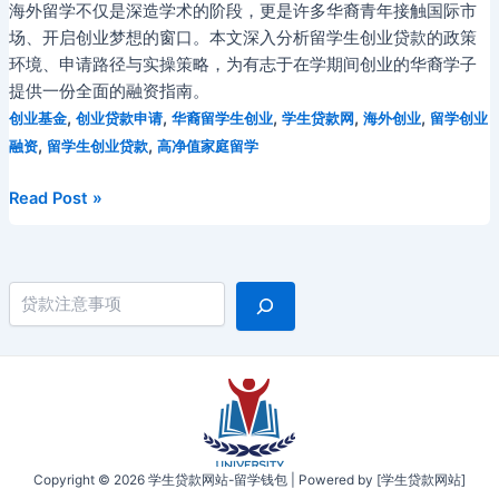
海外留学不仅是深造学术的阶段，更是许多华裔青年接触国际市
场、开启创业梦想的窗口。本文深入分析留学生创业贷款的政策
环境、申请路径与实操策略，为有志于在学期间创业的华裔学子
提供一份全面的融资指南。
,
,
,
,
,
创业基金
创业贷款申请
华裔留学生创业
学生贷款网
海外创业
留学创业
,
,
融资
留学生创业贷款
高净值家庭留学
海
Read Post »
外
留
学
搜索
期
间
创
业
正
当
时：
Copyright © 2026 学生贷款网站-留学钱包 | Powered by [学生贷款网站]
华