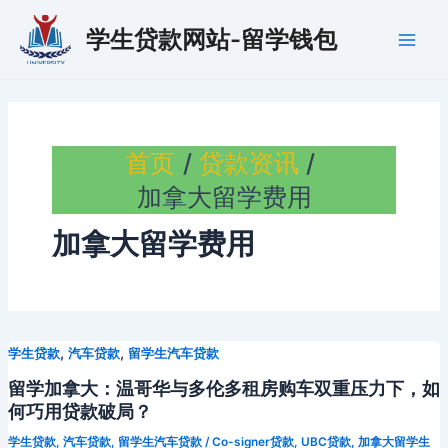
跳
学生贷款网站-留学钱包
至
Main
内
容
Men
首页
贷款资讯
加拿大留学费用
加拿大留学费用
,
,
学生贷款
汽车贷款
留学生汽车贷款
留学加拿大：温哥华与多伦多租房购车双重压力下，如
何巧用贷款破局？
学生贷款
,
汽车贷款
,
留学生汽车贷款
/
Co-signer贷款
,
UBC贷款
,
加拿大留学生