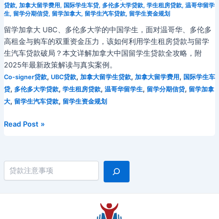
贷款
,
加拿大留学费用
,
国际学生车贷
,
多伦多大学贷款
,
学生租房贷款
,
温哥华留学
生
,
留学分期信贷
,
留学加拿大
,
留学生汽车贷款
,
留学生资金规划
留学加拿大 UBC、多伦多大学的中国学生，面对温哥华、多伦多
高租金与购车的双重资金压力，该如何利用学生租房贷款与留学
生汽车贷款破局？本文详解加拿大中国留学生贷款全攻略，附
2025年最新政策解读与真实案例。
,
,
,
,
Co-signer贷款
UBC贷款
加拿大留学生贷款
加拿大留学费用
国际学生车
,
,
,
,
,
贷
多伦多大学贷款
学生租房贷款
温哥华留学生
留学分期信贷
留学加拿
,
,
大
留学生汽车贷款
留学生资金规划
留
Read Post »
学
加
拿
搜索
大：
温
哥
华
与