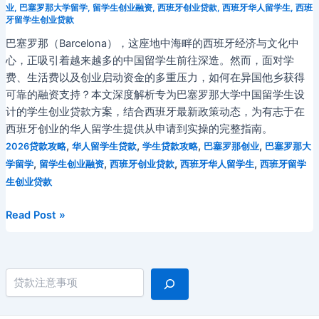
业
,
巴塞罗那大学留学
,
留学生创业融资
,
西班牙创业贷款
,
西班牙华人留学生
,
西班
牙留学生创业贷款
巴塞罗那（Barcelona），这座地中海畔的西班牙经济与文化中
心，正吸引着越来越多的中国留学生前往深造。然而，面对学
费、生活费以及创业启动资金的多重压力，如何在异国他乡获得
可靠的融资支持？本文深度解析专为巴塞罗那大学中国留学生设
计的学生创业贷款方案，结合西班牙最新政策动态，为有志于在
西班牙创业的华人留学生提供从申请到实操的完整指南。
,
,
,
,
2026贷款攻略
华人留学生贷款
学生贷款攻略
巴塞罗那创业
巴塞罗那大
,
,
,
,
学留学
留学生创业融资
西班牙创业贷款
西班牙华人留学生
西班牙留学
生创业贷款
2026
Read Post »
年
巴
塞
搜索
罗
那
大