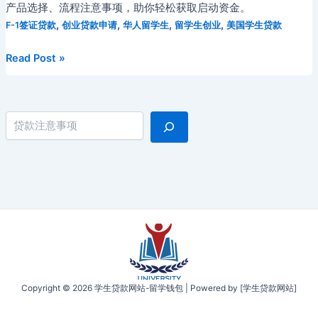
产品选择、流程注意事项，助你轻松获取启动资金。
,
,
,
,
F-1签证贷款
创业贷款申请
华人留学生
留学生创业
美国学生贷款
在
Read Post »
美
留
学
搜索
生
创
业
指
南：
如
何
申
请
学
Copyright © 2026 学生贷款网站-留学钱包 | Powered by [学生贷款网站]
生
创