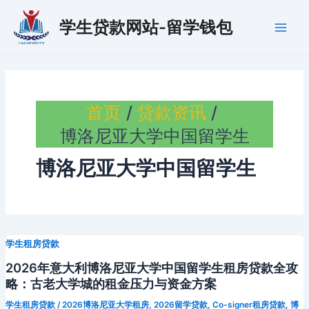
跳
学生贷款网站-留学钱包
至
Main
内
容
Men
首页
贷款资讯
博洛尼亚大学中国留学生
博洛尼亚大学中国留学生
学生租房贷款
2026年意大利博洛尼亚大学中国留学生租房贷款全攻
略：古老大学城的租金压力与资金方案
学生租房贷款
/
2026博洛尼亚大学租房
,
2026留学贷款
,
Co-signer租房贷款
,
博