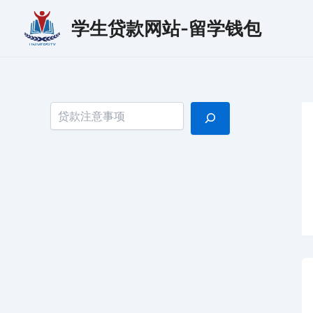
跳
学生贷款网站-留学钱包
至
内
容
搜索