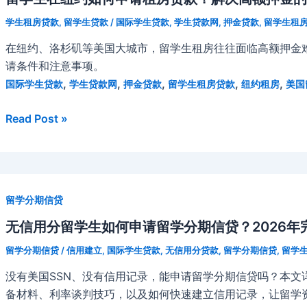
学生租房贷款
,
留学生贷款
/
国际学生贷款
,
学生贷款网
,
押金贷款
,
留学生租
在纽约、洛杉矶等美国大城市，留学生租房往往面临高额押金
请条件和注意事项。
,
,
,
,
,
国际学生贷款
学生贷款网
押金贷款
留学生租房贷款
纽约租房
美国
留
Read Post »
学
生
在
纽
留学分期信贷
约
如
无信用分留学生如何申请留学分期信贷？2026年
何
留学分期信贷
/
信用建立
,
国际学生贷款
,
无信用分贷款
,
留学分期信贷
,
留学
申
没有美国SSN、没有信用记录，能申请留学分期信贷吗？本文
请
备材料、利率谈判技巧，以及如何快速建立信用记录，让留学
租