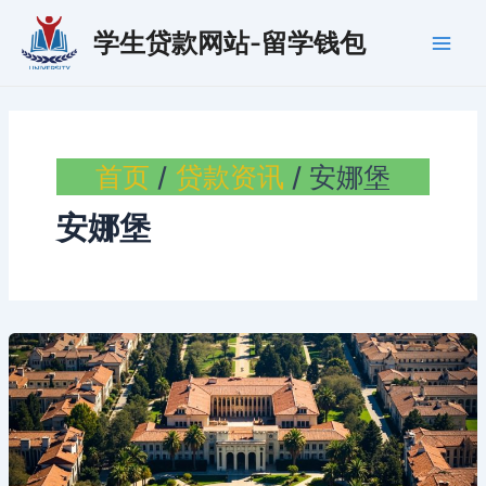
跳
学生贷款网站-留学钱包
至
Main
内
容
Men
首页
贷款资讯
安娜堡
安娜堡