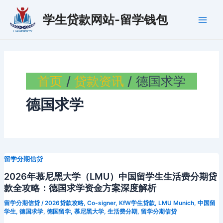
跳
学生贷款网站-留学钱包
至
Main
内
容
Men
首页
贷款资讯
德国求学
德国求学
留学分期信贷
2026年慕尼黑大学（LMU）中国留学生生活费分期贷
款全攻略：德国求学资金方案深度解析
留学分期信贷
/
2026贷款攻略
,
Co-signer
,
KfW学生贷款
,
LMU Munich
,
中国留
学生
,
德国求学
,
德国留学
,
慕尼黑大学
,
生活费分期
,
留学分期信贷