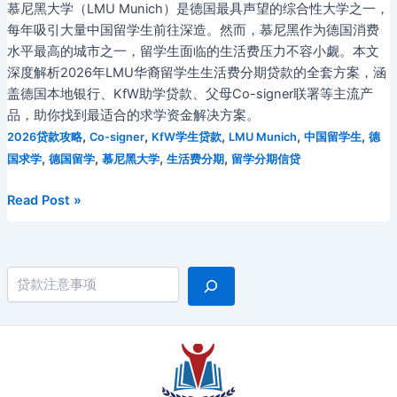
慕尼黑大学（LMU Munich）是德国最具声望的综合性大学之一，
每年吸引大量中国留学生前往深造。然而，慕尼黑作为德国消费
水平最高的城市之一，留学生面临的生活费压力不容小觑。本文
深度解析2026年LMU华裔留学生生活费分期贷款的全套方案，涵
盖德国本地银行、KfW助学贷款、父母Co-signer联署等主流产
品，助你找到最适合的求学资金解决方案。
,
,
,
,
,
2026贷款攻略
Co-signer
KfW学生贷款
LMU Munich
中国留学生
德
,
,
,
,
国求学
德国留学
慕尼黑大学
生活费分期
留学分期信贷
2026
Read Post »
年
慕
尼
搜索
黑
大
学
（LMU）
中
国