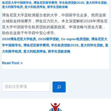
洛尼亚大学中国留学生
,
博洛尼亚留学费用
,
学生租房贷款2026
,
意大利学生贷款
,
意大利留学租房
,
意大利租房押金
,
留学生贷款攻略
博洛尼亚大学是欧洲最古老的大学，中国留学生众多。然而这座
古城租金持续攀升，押金压力巨大。本文深度解析2026年博洛尼
亚大学中国留学生租房贷款的最新政策、申请攻略与资金方案，
助你在这座千年学府中安心求学。
,
,
,
2026博洛尼亚大学租房
2026留学贷款
Co-signer租房贷款
博洛尼亚大
,
,
,
,
学中国留学生
博洛尼亚留学费用
学生租房贷款2026
意大利学生贷款
意
,
,
大利留学租房
意大利租房押金
留学生贷款攻略
2026
Read Post »
年
意
大
搜索
利
博
洛
尼
亚