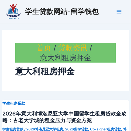
跳
学生贷款网站-留学钱包
至
Main
内
容
Men
首页
贷款资讯
意大利租房押金
意大利租房押金
学生租房贷款
2026年意大利博洛尼亚大学中国留学生租房贷款全攻
略：古老大学城的租金压力与资金方案
学生租房贷款
/
2026博洛尼亚大学租房
,
2026留学贷款
,
Co-signer租房贷款
,
博