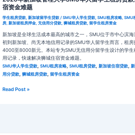
宿资金难题
学生租房贷款
,
新加坡留学生贷款
/
SMU华人学生贷款
,
SMU租房攻略
,
SMU
房
,
新加坡租房押金
,
无信用分贷款
,
狮城租房贷款
,
留学生租房资金
新加坡是全球生活成本最高的城市之一，SMU位于市中心滨海湾
初到新加坡、尚无本地信用记录的SMU华人留学生而言，租
4000至8000新元。本站专为SMU无信用分留学生设计的
用记录，快速解决狮城住宿资金难题。
,
,
,
,
SMU华人学生贷款
SMU租房攻略
SMU租房贷款
新加坡住宿贷款
新
,
,
用分贷款
狮城租房贷款
留学生租房资金
2026
Read Post »
年
新
加
坡
管