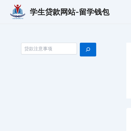
跳
学生贷款网站-留学钱包
至
内
容
搜索