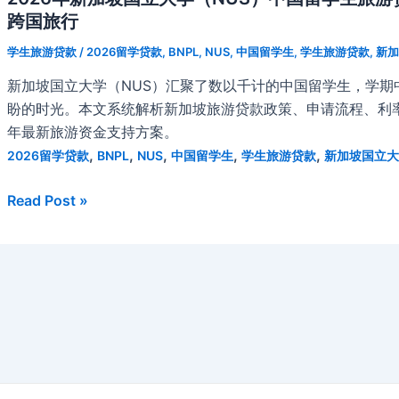
跨国旅行
学生旅游贷款
/
2026留学贷款
,
BNPL
,
NUS
,
中国留学生
,
学生旅游贷款
,
新加
新加坡国立大学（NUS）汇聚了数以千计的中国留学生，学
盼的时光。本文系统解析新加坡旅游贷款政策、申请流程、利率
年最新旅游资金支持方案。
,
,
,
,
,
2026留学贷款
BNPL
NUS
中国留学生
学生旅游贷款
新加坡国立大
2026
Read Post »
年
新
加
坡
国
立
大
学