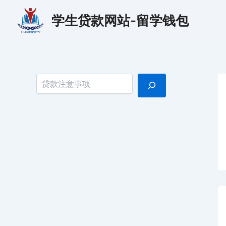
跳
学生贷款网站-留学钱包
至
内
容
搜索