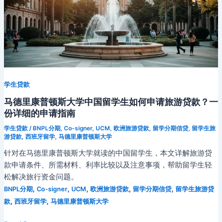
学生贷款
马德里康普顿斯大学中国留学生如何申请旅游贷款？一
份详细的申请指南
学生贷款
/
BNPL分期
,
Co-signer
,
UCM
,
欧洲旅游贷款
,
留学分期信贷
,
留学生旅
游贷款
,
西班牙留学
,
马德里康普顿斯大学
针对在马德里康普顿斯大学就读的中国留学生，本文详解旅游贷
款申请条件、所需材料、利率比较以及注意事项，帮助留学生轻
松解决旅行资金问题。
,
,
,
,
,
BNPL分期
Co-signer
UCM
欧洲旅游贷款
留学分期信贷
留学生旅游贷
,
,
款
西班牙留学
马德里康普顿斯大学