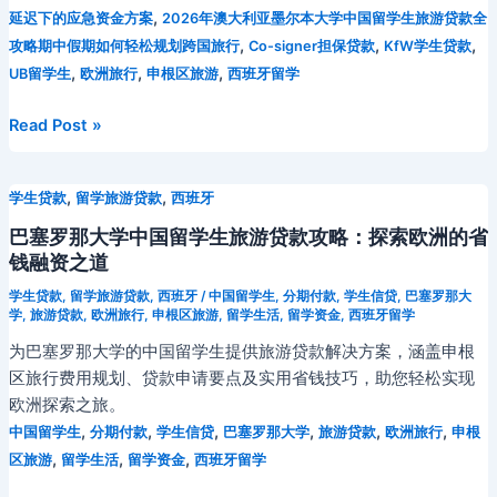
,
延迟下的应急资金方案
2026年澳大利亚墨尔本大学中国留学生旅游贷款全
,
,
,
攻略期中假期如何轻松规划跨国旅行
Co-signer担保贷款
KfW学生贷款
,
,
,
UB留学生
欧洲旅行
申根区旅游
西班牙留学
巴
Read Post »
塞
罗
,
,
学生贷款
留学旅游贷款
西班牙
那
大
巴塞罗那大学中国留学生旅游贷款攻略：探索欧洲的省
学
钱融资之道
中
学生贷款
,
留学旅游贷款
,
西班牙
/
中国留学生
,
分期付款
,
学生信贷
,
巴塞罗那大
国
学
,
旅游贷款
,
欧洲旅行
,
申根区旅游
,
留学生活
,
留学资金
,
西班牙留学
留
为巴塞罗那大学的中国留学生提供旅游贷款解决方案，涵盖申根
学
区旅行费用规划、贷款申请要点及实用省钱技巧，助您轻松实现
生
欧洲探索之旅。
旅
,
,
,
,
,
,
中国留学生
分期付款
学生信贷
巴塞罗那大学
旅游贷款
欧洲旅行
申根
游
,
,
,
区旅游
留学生活
留学资金
西班牙留学
贷
款