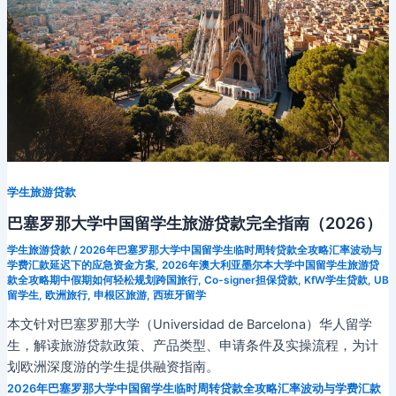
学生旅游贷款
巴塞罗那大学中国留学生旅游贷款完全指南（2026）
学生旅游贷款
/
2026年巴塞罗那大学中国留学生临时周转贷款全攻略汇率波动与
学费汇款延迟下的应急资金方案
,
2026年澳大利亚墨尔本大学中国留学生旅游贷
款全攻略期中假期如何轻松规划跨国旅行
,
Co-signer担保贷款
,
KfW学生贷款
,
UB
留学生
,
欧洲旅行
,
申根区旅游
,
西班牙留学
本文针对巴塞罗那大学（Universidad de Barcelona）华人留学
生，解读旅游贷款政策、产品类型、申请条件及实操流程，为计
划欧洲深度游的学生提供融资指南。
2026年巴塞罗那大学中国留学生临时周转贷款全攻略汇率波动与学费汇款