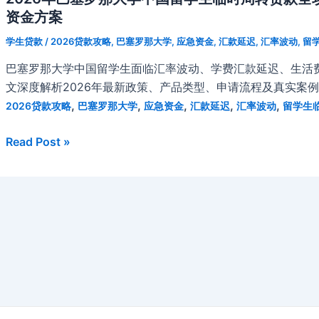
资金方案
学生贷款
/
2026贷款攻略
,
巴塞罗那大学
,
应急资金
,
汇款延迟
,
汇率波动
,
留
巴塞罗那大学中国留学生面临汇率波动、学费汇款延迟、生活
文深度解析2026年最新政策、产品类型、申请流程及真实案
,
,
,
,
,
2026贷款攻略
巴塞罗那大学
应急资金
汇款延迟
汇率波动
留学生
2026
Read Post »
年
巴
塞
罗
那
大
学
中
国