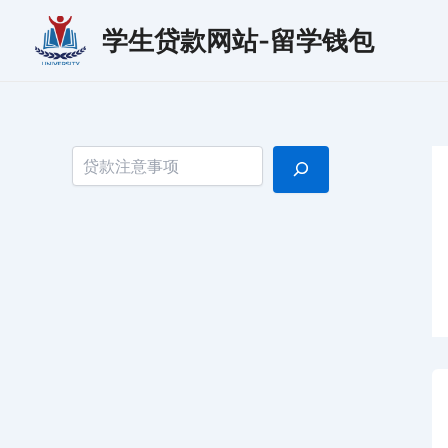
跳
学生贷款网站-留学钱包
至
内
容
搜索