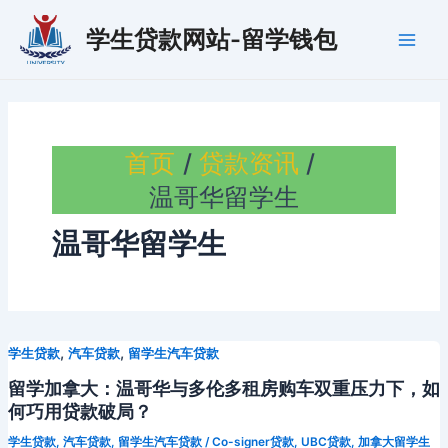
跳
学生贷款网站-留学钱包
至
Main
内
容
Men
首页
贷款资讯
温哥华留学生
温哥华留学生
,
,
学生贷款
汽车贷款
留学生汽车贷款
留学加拿大：温哥华与多伦多租房购车双重压力下，如
何巧用贷款破局？
学生贷款
,
汽车贷款
,
留学生汽车贷款
/
Co-signer贷款
,
UBC贷款
,
加拿大留学生