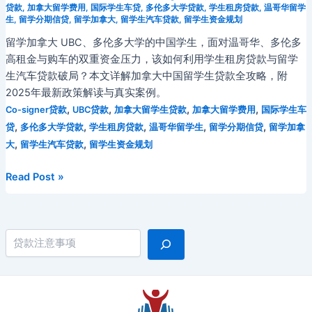
贷款
,
加拿大留学费用
,
国际学生车贷
,
多伦多大学贷款
,
学生租房贷款
,
温哥华留学
生
,
留学分期信贷
,
留学加拿大
,
留学生汽车贷款
,
留学生资金规划
留学加拿大 UBC、多伦多大学的中国学生，面对温哥华、多伦多
高租金与购车的双重资金压力，该如何利用学生租房贷款与留学
生汽车贷款破局？本文详解加拿大中国留学生贷款全攻略，附
2025年最新政策解读与真实案例。
,
,
,
,
Co-signer贷款
UBC贷款
加拿大留学生贷款
加拿大留学费用
国际学生车
,
,
,
,
,
贷
多伦多大学贷款
学生租房贷款
温哥华留学生
留学分期信贷
留学加拿
,
,
大
留学生汽车贷款
留学生资金规划
留
Read Post »
学
加
拿
搜索
大：
温
哥
华
与