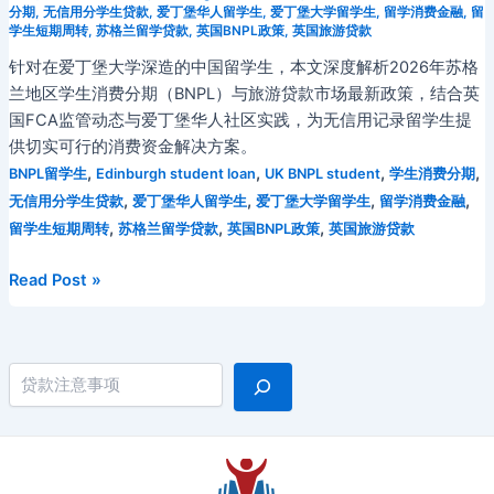
分期
,
无信用分学生贷款
,
爱丁堡华人留学生
,
爱丁堡大学留学生
,
留学消费金融
,
留
学生短期周转
,
苏格兰留学贷款
,
英国BNPL政策
,
英国旅游贷款
针对在爱丁堡大学深造的中国留学生，本文深度解析2026年苏格
兰地区学生消费分期（BNPL）与旅游贷款市场最新政策，结合英
国FCA监管动态与爱丁堡华人社区实践，为无信用记录留学生提
供切实可行的消费资金解决方案。
,
,
,
,
BNPL留学生
Edinburgh student loan
UK BNPL student
学生消费分期
,
,
,
,
无信用分学生贷款
爱丁堡华人留学生
爱丁堡大学留学生
留学消费金融
,
,
,
留学生短期周转
苏格兰留学贷款
英国BNPL政策
英国旅游贷款
2026
Read Post »
年
爱
丁
搜索
堡
大
学
中
国