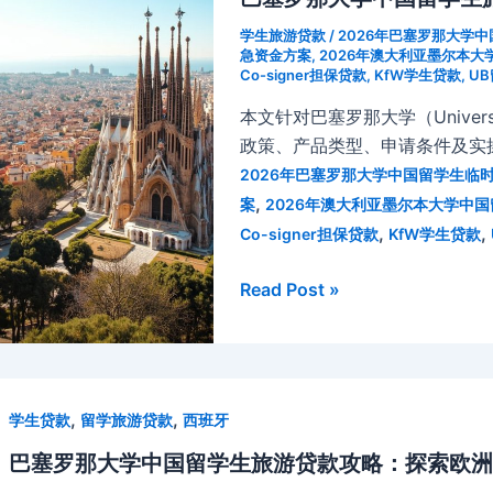
学生旅游贷款
/
2026年巴塞罗那大学
急资金方案
,
2026年澳大利亚墨尔本
Co-signer担保贷款
,
KfW学生贷款
,
U
本文针对巴塞罗那大学（Universi
政策、产品类型、申请条件及实
2026年巴塞罗那大学中国留学生
,
案
2026年澳大利亚墨尔本大学中
,
,
Co-signer担保贷款
KfW学生贷款
巴
Read Post »
塞
罗
那
大
,
,
学生贷款
留学旅游贷款
西班牙
学
中
巴塞罗那大学中国留学生旅游贷款攻略：探索欧洲
国