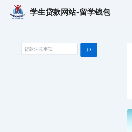
跳
学生贷款网站-留学钱包
至
内
容
搜索