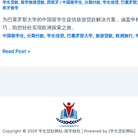
学生贷款
,
留学旅游贷款
,
西班牙
/
中国留学生
,
分期付款
,
学生信贷
,
巴塞罗那
留
班牙留学
学
为巴塞罗那大学的中国留学生提供旅游贷款解决方案，涵盖申
生
巧，助您轻松实现欧洲探索之旅。
旅
,
,
,
,
,
,
中国留学生
分期付款
学生信贷
巴塞罗那大学
旅游贷款
欧洲旅行
游
贷
巴
Read Post »
款
塞
完
罗
全
那
指
大
南
学
（2026）
中
国
留
学
生
Copyright © 2026 学生贷款网站-留学钱包 | Powered by [学生贷款网站]