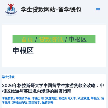
跳
学生贷款网站-留学钱包
至
Main
内
容
Men
首页
贷款资讯
申根区
申根区
学生贷款
2026年格拉斯哥大学中国留学生旅游贷款全攻略：申
根区旅游与英国境内漫游的融资指南
学生贷款
/
中国留学生
,
学生分期
,
旅游贷款
,
格拉斯哥大学
,
欧洲旅游
,
申根区
,
留
学生活
,
苏格兰高地
,
英国留学
,
融资攻略