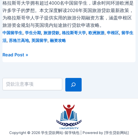
格拉斯哥大学拥有超过4000名中国留学生，课余时间环游欧洲是
许多学子的梦想。本文深度解读2026年英国旅游贷款最新政策，
为格拉斯哥华人学子提供实用的旅游分期融资方案，涵盖申根区
旅游资金规划与英国境内短途旅行贷款申请攻略。
,
,
,
,
,
,
中国留学生
学生分期
旅游贷款
格拉斯哥大学
欧洲旅游
申根区
留学生
,
,
,
活
苏格兰高地
英国留学
融资攻略
2026
Read Post »
年
格
拉
搜索
斯
哥
大
学
中
国
留
Copyright © 2026 学生贷款网站-留学钱包 | Powered by [学生贷款网站]
学