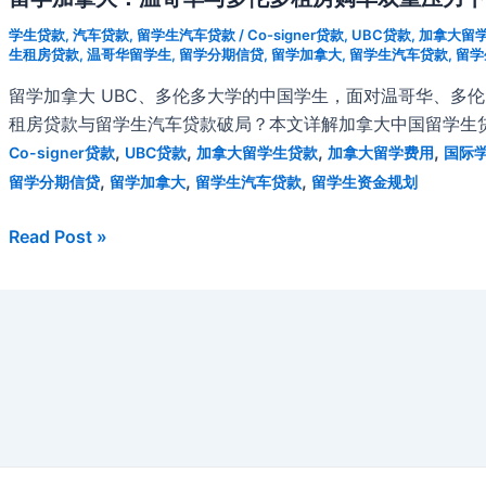
学生贷款
,
汽车贷款
,
留学生汽车贷款
/
Co-signer贷款
,
UBC贷款
,
加拿大留
生租房贷款
,
温哥华留学生
,
留学分期信贷
,
留学加拿大
,
留学生汽车贷款
,
留学
留学加拿大 UBC、多伦多大学的中国学生，面对温哥华、多
租房贷款与留学生汽车贷款破局？本文详解加拿大中国留学生贷
,
,
,
,
Co-signer贷款
UBC贷款
加拿大留学生贷款
加拿大留学费用
国际
,
,
,
留学分期信贷
留学加拿大
留学生汽车贷款
留学生资金规划
留
Read Post »
学
加
拿
大：
温
哥
华
与