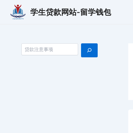
跳
学生贷款网站-留学钱包
至
内
容
搜索