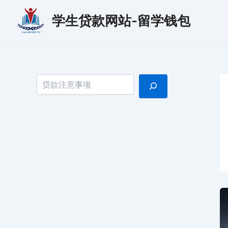
跳
学生贷款网站-留学钱包
至
内
容
搜索