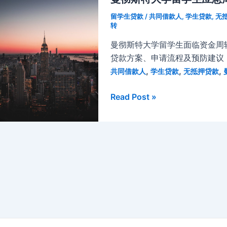
留学生贷款
/
共同借款人
,
学生贷款
,
无
转
曼彻斯特大学留学生面临资金周
贷款方案、申请流程及预防建议
,
,
,
共同借款人
学生贷款
无抵押贷款
曼
Read Post »
彻
斯
特
大
学
留
学
生
应