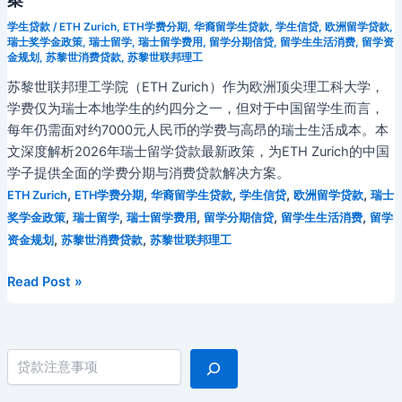
联
学生贷款
/
ETH Zurich
,
ETH学费分期
,
华裔留学生贷款
,
学生信贷
,
欧洲留学贷款
,
邦
瑞士奖学金政策
,
瑞士留学
,
瑞士留学费用
,
留学分期信贷
,
留学生生活消费
,
留学资
金规划
,
苏黎世消费贷款
,
苏黎世联邦理工
理
工
苏黎世联邦理工学院（ETH Zurich）作为欧洲顶尖理工科大学，
学
学费仅为瑞士本地学生的约四分之一，但对于中国留学生而言，
院
每年仍需面对约7000元人民币的学费与高昂的瑞士生活成本。本
中
文深度解析2026年瑞士留学贷款最新政策，为ETH Zurich的中国
国
学子提供全面的学费分期与消费贷款解决方案。
留
,
,
,
,
,
ETH Zurich
ETH学费分期
华裔留学生贷款
学生信贷
欧洲留学贷款
瑞士
学
,
,
,
,
,
奖学金政策
瑞士留学
瑞士留学费用
留学分期信贷
留学生生活消费
留学
生
,
,
资金规划
苏黎世消费贷款
苏黎世联邦理工
学
费
2026
Read Post »
分
年
期
瑞
贷
士
搜索
款
苏
全
黎