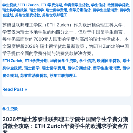
学生贷款
/
ETH Zurich
,
ETH学费分期
,
华裔留学生贷款
,
学生信贷
,
欧洲留学贷款
,
瑞士奖学金政策
,
瑞士留学
,
瑞士留学费用
,
留学分期信贷
,
留学生生活消费
,
留学资
金规划
,
苏黎世消费贷款
,
苏黎世联邦理工
苏黎世联邦理工学院（ETH Zurich）作为欧洲顶尖理工科大学，
学费仅为瑞士本地学生的约四分之一，但对于中国留学生而言，
每年仍需面对约7000元人民币的学费与高昂的瑞士生活成本。本
文深度解析2026年瑞士留学贷款最新政策，为ETH Zurich的中国
学子提供全面的学费分期与消费贷款解决方案。
,
,
,
,
,
ETH Zurich
ETH学费分期
华裔留学生贷款
学生信贷
欧洲留学贷款
瑞士
,
,
,
,
,
奖学金政策
瑞士留学
瑞士留学费用
留学分期信贷
留学生生活消费
留学
,
,
资金规划
苏黎世消费贷款
苏黎世联邦理工
2026
Read Post »
年
瑞
学生贷款
士
苏
2026年瑞士苏黎世联邦理工学院中国留学生学费分期
黎
贷款全攻略：ETH Zurich华裔学生的欧洲求学资金方
世
案