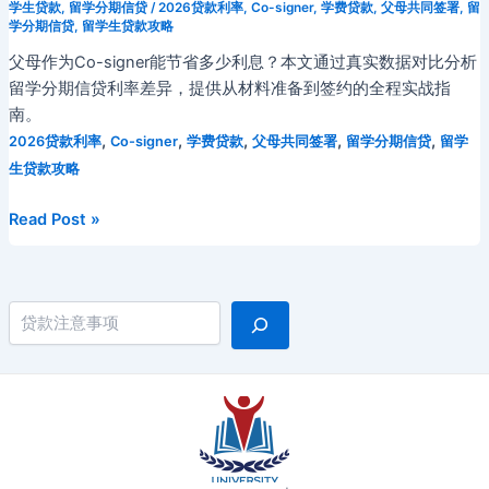
学生贷款
,
留学分期信贷
/
2026贷款利率
,
Co-signer
,
学费贷款
,
父母共同签署
,
留
大
学分期信贷
,
留学生贷款攻略
学
父母作为Co-signer能节省多少利息？本文通过真实数据对比分析
中
留学分期信贷利率差异，提供从材料准备到签约的全程实战指
国
南。
留
,
,
,
,
,
2026贷款利率
Co-signer
学费贷款
父母共同签署
留学分期信贷
留学
学
生贷款攻略
生
租
父
Read Post »
房
母
贷
做
款
Co-
搜索
全
signer
攻
能
略：
省
古
多
老
少？
大
留
学
学