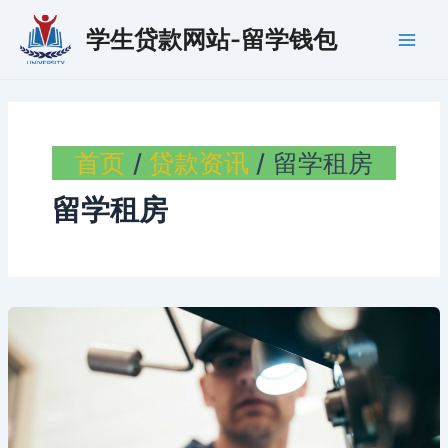
跳
学生贷款网站-留学钱包
至
Main
内
容
Men
首页
贷款资讯
留学租房
留学租房