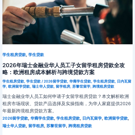
,
学生租房贷款
学生贷款
2026年瑞士金融业华人员工子女留学租房贷款全攻
略：欧洲租房成本解析与跨境贷款方案
学生租房贷款
,
学生贷款
/
2026留学贷款
,
华裔学生贷款
,
学生租房贷款
,
日内瓦留
学
,
欧洲留学贷款
,
瑞士华人贷款
,
留学租房
,
苏黎世留学
,
跨境租房贷款
瑞士金融业华人员工如何申请子女留学租房贷款？本文解析欧洲
租房市场现状、贷款产品选择及实操指南，为华人家庭提供2026
年最新跨境租房贷款方案。
,
,
,
,
,
2026留学贷款
华裔学生贷款
学生租房贷款
日内瓦留学
欧洲留学贷款
,
,
,
瑞士华人贷款
留学租房
苏黎世留学
跨境租房贷款