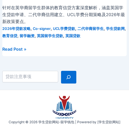
针对在英华裔留学生群体的教育信贷方案深度解析，涵盖英国学
生贷款申请、二代华裔信用建立、UCL学费分期策略及2026年最
新政策要点。
,
,
,
,
,
2026年贷款攻略
Co-signer
UCL学费贷款
二代华裔留学生
学生贷款网
,
,
,
教育信贷
留学融资
英国留学生贷款
英国贷款
2026
Read Post »
年
二
代
搜索
华
裔
留
学
生
教
育
Copyright © 2026 学生贷款网站-留学钱包 | Powered by [学生贷款网站]
信