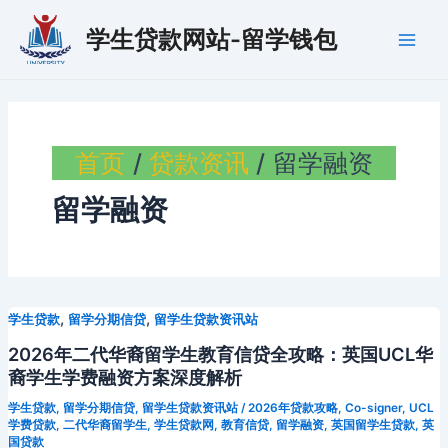
跳
学生贷款网站-留学钱包
至
Main
内
容
Men
首页
贷款资讯
留学融资
留学融资
,
,
学生贷款
留学分期信贷
留学生贷款资讯站
2026年二代华裔留学生教育信贷全攻略：英国UCL华
裔学生学费融资方案深度解析
学生贷款
,
留学分期信贷
,
留学生贷款资讯站
/
2026年贷款攻略
,
Co-signer
,
UCL
学费贷款
,
二代华裔留学生
,
学生贷款网
,
教育信贷
,
留学融资
,
英国留学生贷款
,
英
国贷款