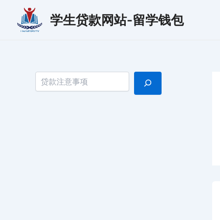
跳
学生贷款网站-留学钱包
至
内
容
搜索