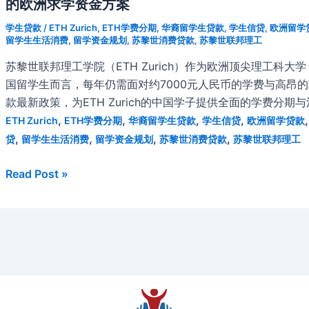
联
的欧洲求学资金方案
邦
学生贷款
/
ETH Zurich
,
ETH学费分期
,
华裔留学生贷款
,
学生信贷
,
欧洲留学
理
留学生生活消费
,
留学资金规划
,
苏黎世消费贷款
,
苏黎世联邦理工
工
苏黎世联邦理工学院（ETH Zurich）作为欧洲顶尖理工科
学
国留学生而言，每年仍需面对约7000元人民币的学费与高昂的
院
款最新政策，为ETH Zurich的中国学子提供全面的学费分期
中
,
,
,
,
ETH Zurich
ETH学费分期
华裔留学生贷款
学生信贷
欧洲留学贷款
国
,
,
,
,
贷
留学生生活消费
留学资金规划
苏黎世消费贷款
苏黎世联邦理工
留
学
2026
Read Post »
生
年
学
瑞
费
士
分
苏
期
黎
贷
世
款
联
全