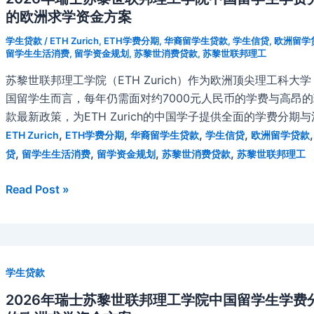
的欧洲求学资金方案
学生贷款
/
ETH Zurich
,
ETH学费分期
,
华裔留学生贷款
,
学生信贷
,
欧洲留学
留学生生活消费
,
留学资金规划
,
苏黎世消费贷款
,
苏黎世联邦理工
苏黎世联邦理工学院（ETH Zurich）作为欧洲顶尖理工科
国留学生而言，每年仍需面对约7000元人民币的学费与高昂的
款最新政策，为ETH Zurich的中国学子提供全面的学费分期
,
,
,
,
ETH Zurich
ETH学费分期
华裔留学生贷款
学生信贷
欧洲留学贷款
,
,
,
,
贷
留学生生活消费
留学资金规划
苏黎世消费贷款
苏黎世联邦理工
2026
Read Post »
年
瑞
士
苏
学生贷款
黎
世
2026年瑞士苏黎世联邦理工学院中国留学生学费分期