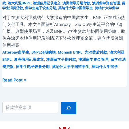
款
,
澳大利亚BNPL
,
澳洲信用记录建立
,
澳洲留学分期付款
,
澳洲留学资金管理
,
留
学生消费贷款
,
留学生电子设备分期
,
莫纳什大学中国留学生
,
莫纳什大学留学
对于在澳大利亚莫纳什大学深造的中国留学生，BNPL正在成为热
门支付工具。本文全面解析Afterpay、Zip Co等主流平台的申请
门槛、典型使用场景，以及BNPL与学生贷款的协同使用策略，助
你在缺乏本地信用记录的情况下轻松管理资金流，建立优质澳洲
信用档案。
,
,
,
,
Afterpay留学生
BNPL分期购物
Monash BNPL
先消费后付款
澳大利亚
,
,
,
,
BNPL
澳洲信用记录建立
澳洲留学分期付款
澳洲留学资金管理
留学生消
,
,
,
费贷款
留学生电子设备分期
莫纳什大学中国留学生
莫纳什大学留学
【2026
Read Post »
全
面
指
搜索
南】
莫
纳
什