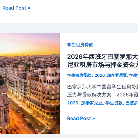
的
贷
巴
Read Post »
资
款
塞
金
完
罗
应
全
那
急
指
大
指
南
学生租房贷款
学
南
（2026）
中
2026年西班牙巴塞罗那
国
尼亚租房市场与押金资金
留
学生租房贷款
/
2026
,
加泰罗尼亚
,
学生
学
巴塞罗那大学中国留学生租房贷
生
压力与贷款解决方案，2026年
旅
,
,
,
2026
加泰罗尼亚
学生贷款
巴塞
游
贷
2026
Read Post »
款
年
攻
西
略：