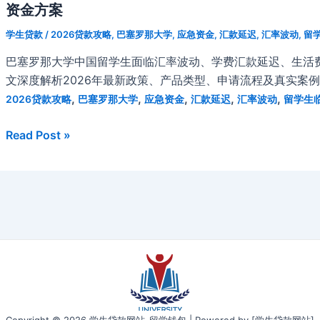
方
中
资金方案
一
案
国
份
学生贷款
/
2026贷款攻略
,
巴塞罗那大学
,
应急资金
,
汇款延迟
,
汇率波动
,
留
留
详
巴塞罗那大学中国留学生面临汇率波动、学费汇款延迟、生活
学
细
文深度解析2026年最新政策、产品类型、申请流程及真实案
生
的
,
,
,
,
,
2026贷款攻略
巴塞罗那大学
应急资金
汇款延迟
汇率波动
留学生
租
申
房
请
2026
Read Post »
贷
指
年
款
南
巴
全
塞
攻
罗
略：
那
租
大
金
学
压
中
力、
国
政
留