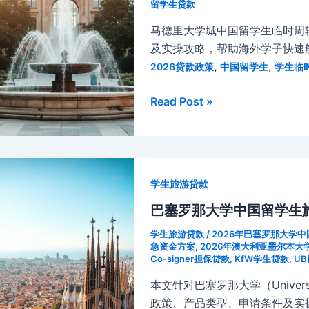
中
留学生贷款
国
马德里大学城中国留学生临时周
留
及实操攻略，帮助海外学子快速
学
,
,
2026贷款政策
中国留学生
学生临
生
旅
2026
Read Post »
游
年
贷
马
款：
德
如
里
何
学生旅游贷款
大
在
学
巴塞罗那大学中国留学生旅
学
城
业
学生旅游贷款
/
2026年巴塞罗那大学
中
急资金方案
,
2026年澳大利亚墨尔本
期
Co-signer担保贷款
,
KfW学生贷款
,
U
国
间
留
本文针对巴塞罗那大学（Universi
规
学
政策、产品类型、申请条件及实
划