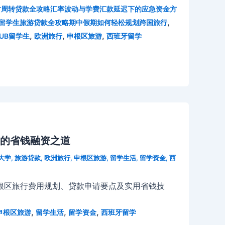
临时周转贷款全攻略汇率波动与学费汇款延迟下的应急资金方
,
国留学生旅游贷款全攻略期中假期如何轻松规划跨国旅行
,
,
,
UB留学生
欧洲旅行
申根区旅游
西班牙留学
的省钱融资之道
大学
,
旅游贷款
,
欧洲旅行
,
申根区旅游
,
留学生活
,
留学资金
,
西
根区旅行费用规划、贷款申请要点及实用省钱技
,
,
,
申根区旅游
留学生活
留学资金
西班牙留学