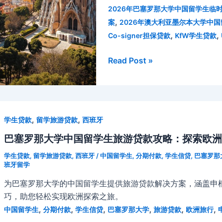
生
2026年巴塞罗那大学中国留学生
欧
临
,
案
2026年澳大利亚墨尔本大学中
洲
时
,
,
Co-signer担保贷款
KfW学生贷款
之
周
旅
转
巴
Read Post »
贷
塞
款
罗
全
那
攻
大
,
,
学生贷款
留学旅游贷款
西班牙
略：
学
考
中
巴塞罗那大学中国留学生旅游贷款攻略：探索欧洲
试
国
学生贷款
,
留学旅游贷款
,
西班牙
/
中国留学生
,
分期付款
,
学生信贷
,
巴塞罗那
周
留
班牙留学
与
学
为巴塞罗那大学的中国留学生提供旅游贷款解决方案，涵盖申
论
生
巧，助您轻松实现欧洲探索之旅。
文
旅
,
,
,
,
,
,
中国留学生
分期付款
学生信贷
巴塞罗那大学
旅游贷款
欧洲旅行
季
游