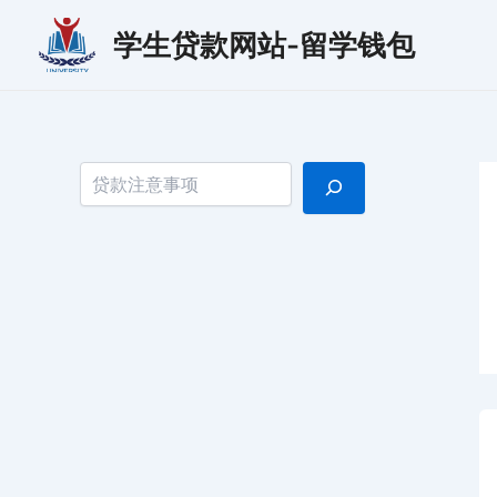
跳
学生贷款网站-留学钱包
至
内
容
搜索