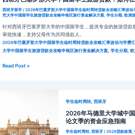
西班牙留学
/
2026年巴塞罗那大学中国留学生临时周转贷款全攻略汇率波
究大学中国留学生旅游贷款全攻略申根区旅行资金解决方案
,
学生分期
,
欧洲
针对西班牙巴塞罗那大学的中国留学生，提供专业的旅游贷款
审批快速，支持父母作为共同借款人。
2026年巴塞罗那大学中国留学生临时周转贷款全攻略汇率波动与学费
,
,
大学中国留学生旅游贷款全攻略申根区旅行资金解决方案
学生分期
欧
西
Read Post »
班
牙
巴
塞
,
学生临时周转
西班牙
罗
那
2026年马德里大学城中
大
论文季的资金应急指南
学
学生临时周转
,
西班牙
/
2026贷款政策
,