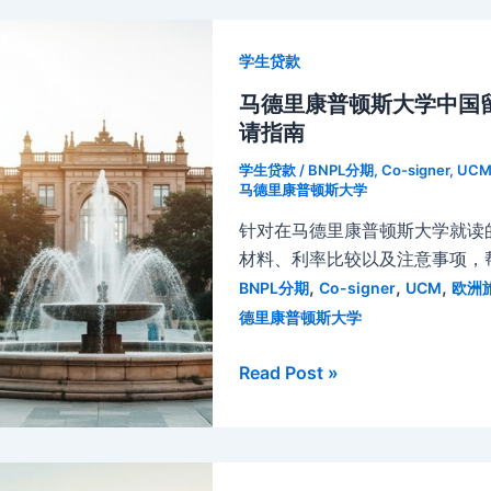
班
探
牙
索
学生贷款
巴
欧
塞
马德里康普顿斯大学中国
洲
罗
请指南
的
那
省
学生贷款
/
BNPL分期
,
Co-signer
,
UC
大
钱
马德里康普顿斯大学
学
融
针对在马德里康普顿斯大学就读
中
资
材料、利率比较以及注意事项，
国
之
,
,
,
BNPL分期
Co-signer
UCM
欧洲
留
道
德里康普顿斯大学
学
生
马
Read Post »
租
德
房
里
贷
康
款
普