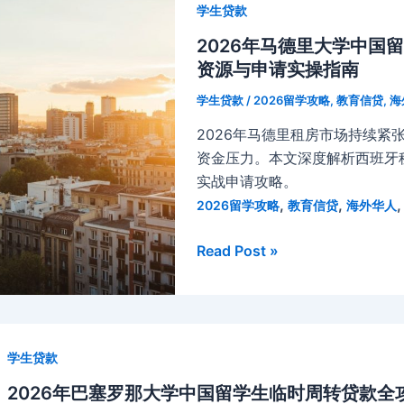
全
学生贷款
顿
攻
斯
2026年马德里大学中国
略：
大
资源与申请实操指南
加
学
泰
学生贷款
/
2026留学攻略
,
教育信贷
,
海
中
罗
2026年马德里租房市场持续紧
国
尼
资金压力。本文深度解析西班牙
留
亚
实战申请攻略。
学
租
,
,
2026留学攻略
教育信贷
海外华人
生
房
如
市
2026
Read Post »
何
场
年
申
与
马
请
押
德
旅
金
里
游
资
学生贷款
大
贷
金
学
2026年巴塞罗那大学中国留学生临时周转贷款
款？