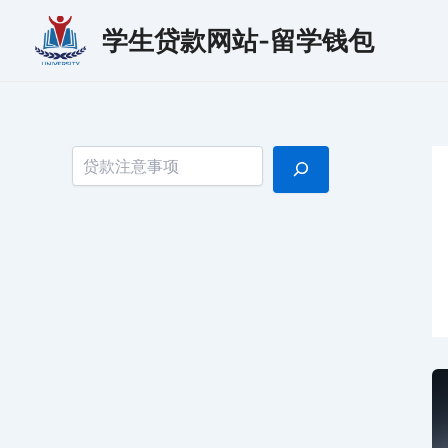
跳
学生贷款网站-留学钱包
至
内
容
搜索