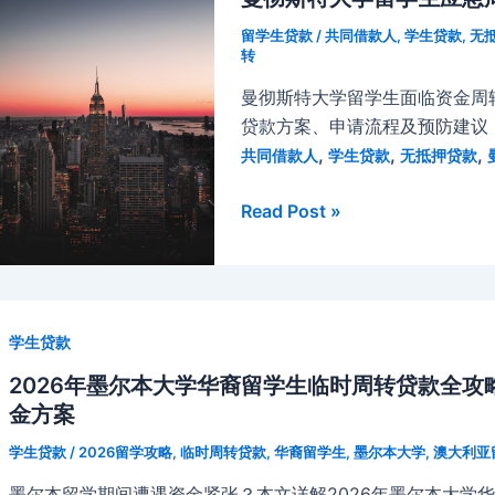
留学生贷款
/
共同借款人
,
学生贷款
,
无
转
曼彻斯特大学留学生面临资金周
贷款方案、申请流程及预防建议
,
,
,
共同借款人
学生贷款
无抵押贷款
曼
Read Post »
彻
斯
特
大
学生贷款
学
留
2026年墨尔本大学华裔留学生临时周转贷款全
学
金方案
生
学生贷款
/
2026留学攻略
,
临时周转贷款
,
华裔留学生
,
墨尔本大学
,
澳大利亚
应
墨尔本留学期间遭遇资金紧张？本文详解2026年墨尔本大学