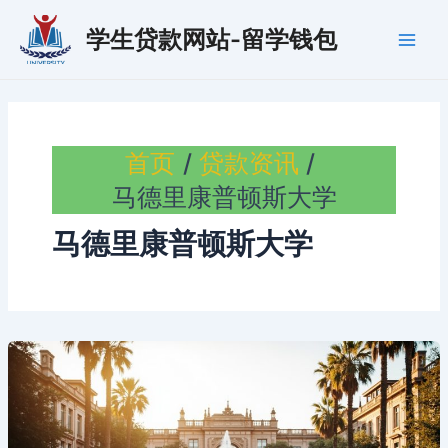
跳
学生贷款网站-留学钱包
至
Main
内
容
Men
首页
贷款资讯
马德里康普顿斯大学
马德里康普顿斯大学