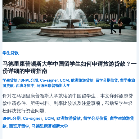
学生贷款
马德里康普顿斯大学中国留学生如何申请旅游贷款？一
份详细的申请指南
学生贷款
/
BNPL分期
,
Co-signer
,
UCM
,
欧洲旅游贷款
,
留学分期信贷
,
留学生旅
游贷款
,
西班牙留学
,
马德里康普顿斯大学
针对在马德里康普顿斯大学就读的中国留学生，本文详解旅游贷
款申请条件、所需材料、利率比较以及注意事项，帮助留学生轻
松解决旅行资金问题。
,
,
,
,
,
BNPL分期
Co-signer
UCM
欧洲旅游贷款
留学分期信贷
留学生旅游贷
,
,
款
西班牙留学
马德里康普顿斯大学