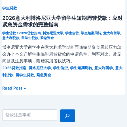
贷
学生贷款
款
指
2026意大利博洛尼亚大学留学生短期周转贷款：应对
南：
紧急资金需求的完整指南
如
学生贷款
/
2026贷款指南
,
博洛尼亚大学
,
学生信贷
,
学生短期周转
,
意大利留学
,
何
意大利贷款
,
留学生贷款
,
紧急资金
解
博洛尼亚大学留学生在意大利求学期间面临短期资金周转压力怎
决
么办？本文详解学生临时周转贷款的申请条件、利率对比、常见
高
问题及注意事项，附赠实用省钱技巧。
额
,
,
,
,
,
2026贷款指南
博洛尼亚大学
学生信贷
学生短期周转
意大利留学
意大
消
,
,
利贷款
留学生贷款
紧急资金
费
资
2026
Read Post »
金
意
需
大
求
利
搜索
博
洛