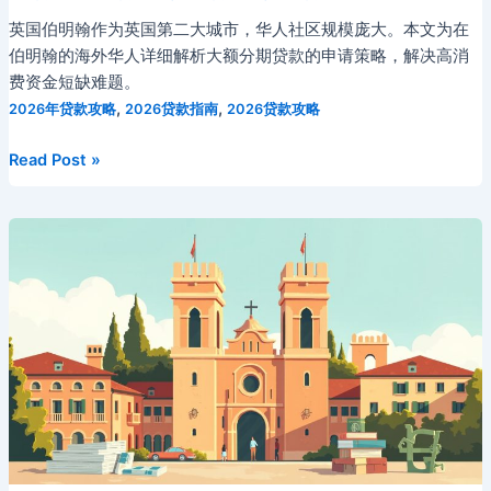
英国伯明翰作为英国第二大城市，华人社区规模庞大。本文为在
伯明翰的海外华人详细解析大额分期贷款的申请策略，解决高消
费资金短缺难题。
,
,
2026年贷款攻略
2026贷款指南
2026贷款攻略
英
Read Post »
国
伯
明
翰
华
人
群
体
大
额
分
期