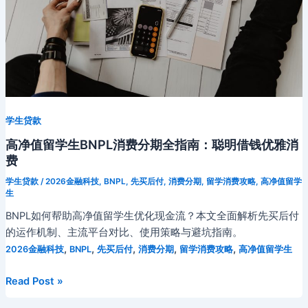
学生贷款
高净值留学生BNPL消费分期全指南：聪明借钱优雅消
费
学生贷款
/
2026金融科技
,
BNPL
,
先买后付
,
消费分期
,
留学消费攻略
,
高净值留学
生
BNPL如何帮助高净值留学生优化现金流？本文全面解析先买后付
的运作机制、主流平台对比、使用策略与避坑指南。
,
,
,
,
,
2026金融科技
BNPL
先买后付
消费分期
留学消费攻略
高净值留学生
高
Read Post »
净