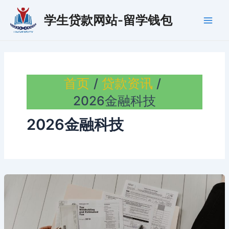
跳
学生贷款网站-留学钱包
至
Main
内
容
Men
首页
贷款资讯
2026金融科技
2026金融科技