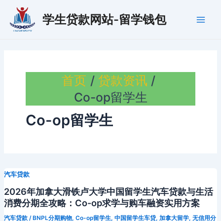
跳
学生贷款网站-留学钱包
至
Main
内
容
Men
首页
贷款资讯
Co-op留学生
Co-op留学生
汽车贷款
2026年加拿大滑铁卢大学中国留学生汽车贷款与生活
消费分期全攻略：Co-op求学与购车融资实用方案
汽车贷款
/
BNPL分期购物
,
Co-op留学生
,
中国留学生车贷
,
加拿大留学
,
无信用分