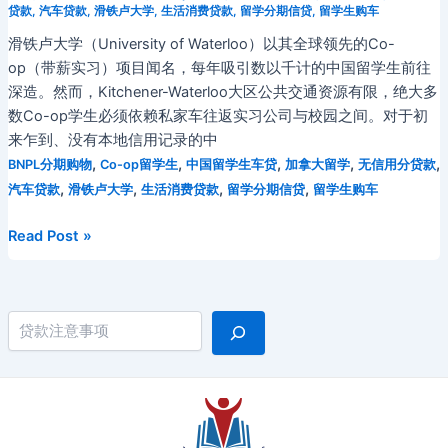
贷款
,
汽车贷款
,
滑铁卢大学
,
生活消费贷款
,
留学分期信贷
,
留学生购车
滑铁卢大学（University of Waterloo）以其全球领先的Co-
op（带薪实习）项目闻名，每年吸引数以千计的中国留学生前往
深造。然而，Kitchener-Waterloo大区公共交通资源有限，绝大多
数Co-op学生必须依赖私家车往返实习公司与校园之间。对于初
来乍到、没有本地信用记录的中
,
,
,
,
,
BNPL分期购物
Co-op留学生
中国留学生车贷
加拿大留学
无信用分贷款
,
,
,
,
汽车贷款
滑铁卢大学
生活消费贷款
留学分期信贷
留学生购车
2026
Read Post »
年
加
拿
搜索
大
滑
铁
卢
大