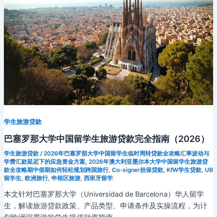
学生旅游贷款
巴塞罗那大学中国留学生旅游贷款完全指南（2026）
学生旅游贷款
/
2026年巴塞罗那大学中国留学生临时周转贷款全攻略汇率波动与
学费汇款延迟下的应急资金方案
,
2026年澳大利亚墨尔本大学中国留学生旅游贷
款全攻略期中假期如何轻松规划跨国旅行
,
Co-signer担保贷款
,
KfW学生贷款
,
UB
留学生
,
欧洲旅行
,
申根区旅游
,
西班牙留学
本文针对巴塞罗那大学（Universidad de Barcelona）华人留学
生，解读旅游贷款政策、产品类型、申请条件及实操流程，为计