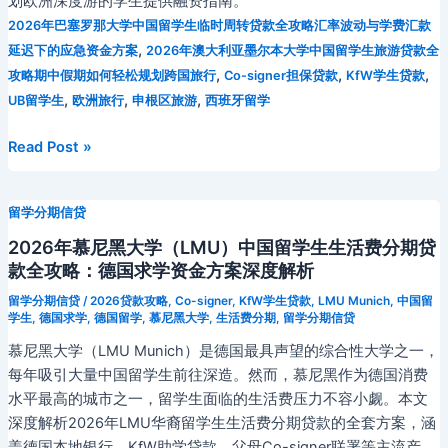
划欧洲深度游的学生提供融资指南。
2026年巴塞罗那大学中国留学生临时周转贷款全攻略汇率波动与学费汇款
,
延迟下的应急资金方案
2026年澳大利亚墨尔本大学中国留学生旅游贷款全
,
,
,
攻略期中假期如何轻松规划跨国旅行
Co-signer担保贷款
KfW学生贷款
,
,
,
UB留学生
欧洲旅行
申根区旅游
西班牙留学
巴
Read Post »
塞
罗
留学分期信贷
那
大
2026年慕尼黑大学（LMU）中国留学生生活费分期贷
学
款全攻略：德国求学资金方案深度解析
中
留学分期信贷
/
2026贷款攻略
,
Co-signer
,
KfW学生贷款
,
LMU Munich
,
中国留
国
学生
,
德国求学
,
德国留学
,
慕尼黑大学
,
生活费分期
,
留学分期信贷
留
慕尼黑大学（LMU Munich）是德国最具声望的综合性大学之一，
学
每年吸引大量中国留学生前往深造。然而，慕尼黑作为德国消费
生
水平最高的城市之一，留学生面临的生活费压力不容小觑。本文
旅
深度解析2026年LMU华裔留学生生活费分期贷款的全套方案，涵
游
盖德国本地银行、KfW助学贷款、父母Co-signer联署等主流产