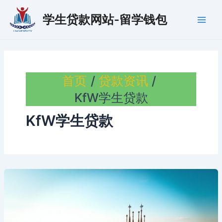
跳
学生贷款网站-留学钱包
至
Main
内
容
Men
首页
贷款资讯
KfW学生贷款
KfW学生贷款