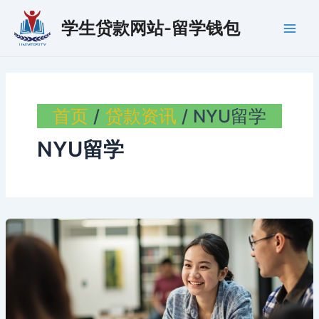
跳
学生贷款网站-留学钱包
至
Main
内
容
Men
首页
贷款资讯
NYU留学
NYU留学