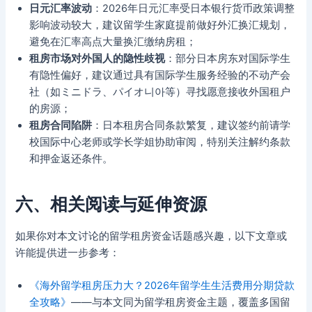
日元汇率波动
：2026年日元汇率受日本银行货币政策调整
影响波动较大，建议留学生家庭提前做好外汇换汇规划，
避免在汇率高点大量换汇缴纳房租；
租房市场对外国人的隐性歧视
：部分日本房东对国际学生
有隐性偏好，建议通过具有国际学生服务经验的不动产会
社（如ミニドラ、パイオ니아等）寻找愿意接收外国租户
的房源；
租房合同陷阱
：日本租房合同条款繁复，建议签约前请学
校国际中心老师或学长学姐协助审阅，特别关注解约条款
和押金返还条件。
六、相关阅读与延伸资源
如果你对本文讨论的留学租房资金话题感兴趣，以下文章或
许能提供进一步参考：
《海外留学租房压力大？2026年留学生生活费用分期贷款
全攻略》
——与本文同为留学租房资金主题，覆盖多国留