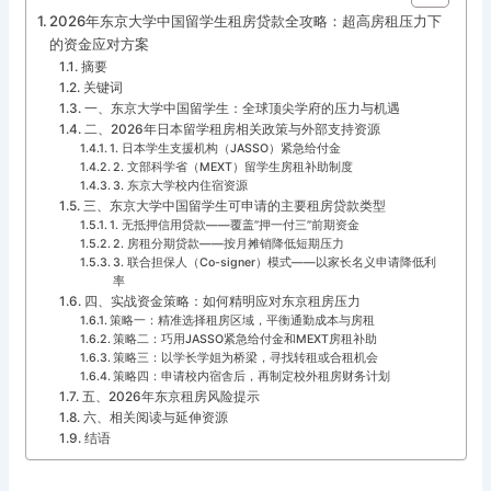
2026年东京大学中国留学生租房贷款全攻略：超高房租压力下
的资金应对方案
摘要
关键词
一、东京大学中国留学生：全球顶尖学府的压力与机遇
二、2026年日本留学租房相关政策与外部支持资源
1. 日本学生支援机构（JASSO）紧急给付金
2. 文部科学省（MEXT）留学生房租补助制度
3. 东京大学校内住宿资源
三、东京大学中国留学生可申请的主要租房贷款类型
1. 无抵押信用贷款——覆盖”押一付三”前期资金
2. 房租分期贷款——按月摊销降低短期压力
3. 联合担保人（Co-signer）模式——以家长名义申请降低利
率
四、实战资金策略：如何精明应对东京租房压力
策略一：精准选择租房区域，平衡通勤成本与房租
策略二：巧用JASSO紧急给付金和MEXT房租补助
策略三：以学长学姐为桥梁，寻找转租或合租机会
策略四：申请校内宿舎后，再制定校外租房财务计划
五、2026年东京租房风险提示
六、相关阅读与延伸资源
结语