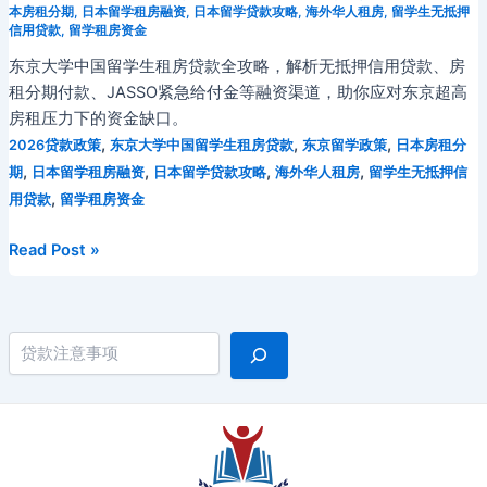
本房租分期
,
日本留学租房融资
,
日本留学贷款攻略
,
海外华人租房
,
留学生无抵押
信用贷款
,
留学租房资金
东京大学中国留学生租房贷款全攻略，解析无抵押信用贷款、房
租分期付款、JASSO紧急给付金等融资渠道，助你应对东京超高
房租压力下的资金缺口。
,
,
,
2026贷款政策
东京大学中国留学生租房贷款
东京留学政策
日本房租分
,
,
,
,
期
日本留学租房融资
日本留学贷款攻略
海外华人租房
留学生无抵押信
,
用贷款
留学租房资金
2026
Read Post »
年
东
京
搜索
大
学
中
国
留
学