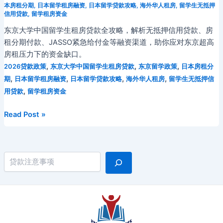
本房租分期
,
日本留学租房融资
,
日本留学贷款攻略
,
海外华人租房
,
留学生无抵押
信用贷款
,
留学租房资金
东京大学中国留学生租房贷款全攻略，解析无抵押信用贷款、房
租分期付款、JASSO紧急给付金等融资渠道，助你应对东京超高
房租压力下的资金缺口。
,
,
,
2026贷款政策
东京大学中国留学生租房贷款
东京留学政策
日本房租分
,
,
,
,
期
日本留学租房融资
日本留学贷款攻略
海外华人租房
留学生无抵押信
,
用贷款
留学租房资金
2026
Read Post »
年
东
京
搜索
大
学
中
国
留
学