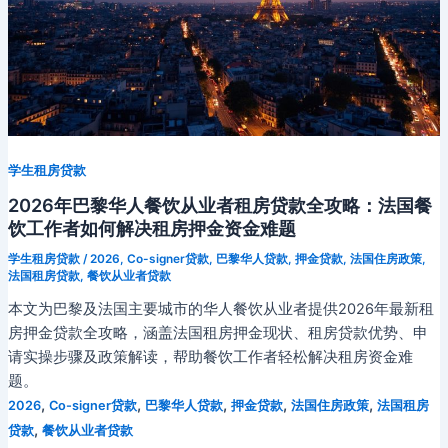
学生租房贷款
2026年巴黎华人餐饮从业者租房贷款全攻略：法国餐
饮工作者如何解决租房押金资金难题
学生租房贷款
/
2026
,
Co-signer贷款
,
巴黎华人贷款
,
押金贷款
,
法国住房政策
,
法国租房贷款
,
餐饮从业者贷款
本文为巴黎及法国主要城市的华人餐饮从业者提供2026年最新租
房押金贷款全攻略，涵盖法国租房押金现状、租房贷款优势、申
请实操步骤及政策解读，帮助餐饮工作者轻松解决租房资金难
题。
,
,
,
,
,
2026
Co-signer贷款
巴黎华人贷款
押金贷款
法国住房政策
法国租房
,
贷款
餐饮从业者贷款