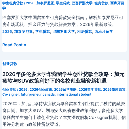
国
学生租房贷款
/
2026
,
加泰罗尼亚
,
学生贷款
,
巴塞罗那大学
,
租房贷款
,
西班牙留
餐
学
饮
巴塞罗那大学中国留学生租房贷款完全指南，解析加泰罗尼亚租
工
房市场现状、押金压力与贷款解决方案，2026年最新政策。
作
,
,
,
,
,
2026
加泰罗尼亚
学生贷款
巴塞罗那大学
租房贷款
西班牙留学
者
如
2026
Read Post »
何
年
解
西
决
创业贷款
班
租
牙
2026年多伦多大学华裔留学生创业贷款全攻略：加元
房
巴
疲软与SUV政策利好下的名校创业融资新机遇
押
塞
创业贷款
/
2026
,
2026创业政策
,
2026留学攻略
,
2026留学贷款
,
2026贷款政策
,
金
罗
Co-signer
,
futurpreneur canada
,
international student
资
那
2026年，加元汇率持续疲软为华裔留学生创业提供了独特的融资
金
大
窗口期。加拿大SUV计划与安大略省创业政策利好，多伦多大学
难
学
华裔留学生如何申请创业贷款？本文深度解析Co-signer机制、信
题
中
用评分构建与政策性贷款渠道。
国