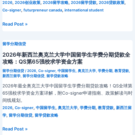
,
,
,
,
,
2026
2026创业政策
2026留学攻略
2026留学贷款
2026贷款政策
留
,
,
Co-signer
futurpreneur canada
international student
学
生
2026
Read Post »
租
年
房
多
贷
留学分期信贷
伦
款
多
2026年新西兰奥克兰大学中国留学生学费分期贷款全
全
大
攻略：QS第65强校求学资金方案
攻
学
略：
留学分期信贷
/
2026
,
Co-signer
,
中国留学生
,
奥克兰大学
,
学费分期
,
教育贷款
,
华
新西兰留学
,
留学分期信贷
,
留学贷款攻略
加
裔
泰
2026年最全奥克兰大学中国留学生学费分期贷款攻略！QS全球第
留
罗
65强校求学资金方案详解，附Co-signer申请指南、政策解读与时
学
尼
间线规划。
生
亚
,
,
,
,
,
,
2026
Co-signer
中国留学生
奥克兰大学
学费分期
教育贷款
新西兰留
创
租
,
,
学
留学分期信贷
留学贷款攻略
业
房
贷
市
2026
Read Post »
款