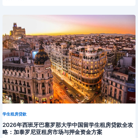
年
巴
黎
华
人
餐
饮
从
业
者
租
房
贷
款
全
学生租房贷款
攻
略：
2026年西班牙巴塞罗那大学中国留学生租房贷款全攻
法
略：加泰罗尼亚租房市场与押金资金方案