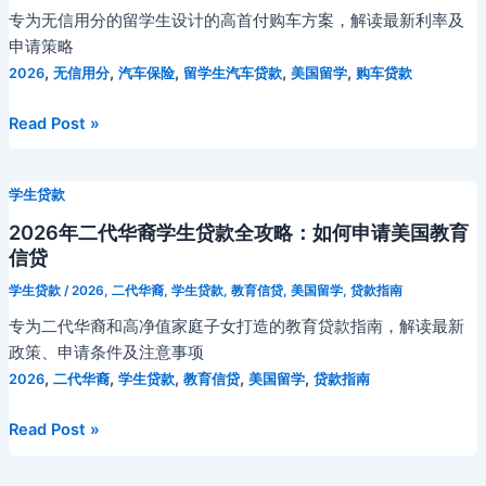
全
款
专为无信用分的留学生设计的高首付购车方案，解读最新利率及
融
解
全
申请策略
资
析：
攻
,
,
,
,
,
2026
无信用分
汽车保险
留学生汽车贷款
美国留学
购车贷款
新
Co-
略：
机
signer
QS
留
Read Post »
遇
联
第
学
合
65
生
申
强
学生贷款
汽
请
校
车
2026年二代华裔学生贷款全攻略：如何申请美国教育
策
求
贷
信贷
略
学
款
与
学生贷款
/
2026
,
二代华裔
,
学生贷款
,
教育信贷
,
美国留学
,
贷款指南
资
完
政
金
专为二代华裔和高净值家庭子女打造的教育贷款指南，解读最新
全
策
方
政策、申请条件及注意事项
指
解
案
,
,
,
,
,
2026
二代华裔
学生贷款
教育信贷
美国留学
贷款指南
南：
读
2026
2026
Read Post »
年
年
无
二