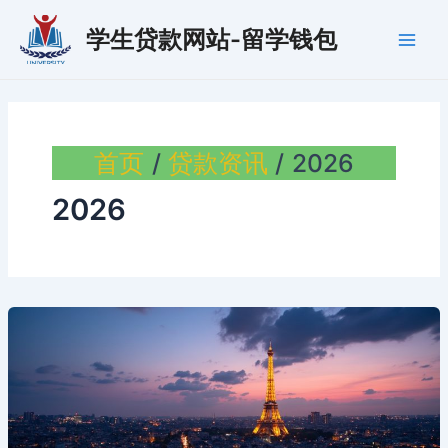
跳
学生贷款网站-留学钱包
至
Main
内
容
Men
首页
贷款资讯
2026
2026