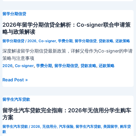
场
年
全
与
新
攻
留学分期信贷
押
西
略：
金
兰
2026年留学分期信贷全解析：Co-signer联合申请策
加
资
奥
略与政策解读
元
金
克
疲
留学分期信贷
/
2026
,
Co-signer
,
学费分期
,
留学分期信贷
,
贷款攻略
,
还款策略
方
兰
软
深度解读留学分期信贷最新政策，详解父母作为Co-signer的申请
案
大
与
策略与注意事项
学
SUV
,
,
,
,
,
2026
Co-signer
学费分期
留学分期信贷
贷款攻略
还款策略
中
政
国
策
2026
Read Post »
留
利
年
学
好
留
生
下
留学生汽车贷款
学
学
的
分
留学生汽车贷款完全指南：2026年无信用分学生购车
费
名
期
方案
分
校
信
期
留学生汽车贷款
/
2026
,
无信用分
,
汽车保险
,
留学生汽车贷款
,
美国留学
,
购车贷
创
贷
贷
款
业