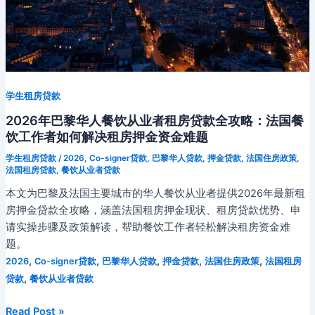
学生租房贷款
2026年巴黎华人餐饮从业者租房贷款全攻略：法国餐
饮工作者如何解决租房押金资金难题
学生租房贷款
/
2026
,
Co-signer贷款
,
巴黎华人贷款
,
押金贷款
,
法国住房政策
,
法国租房贷款
,
餐饮从业者贷款
本文为巴黎及法国主要城市的华人餐饮从业者提供2026年最新租
房押金贷款全攻略，涵盖法国租房押金现状、租房贷款优势、申
请实操步骤及政策解读，帮助餐饮工作者轻松解决租房资金难
题。
,
,
,
,
,
2026
Co-signer贷款
巴黎华人贷款
押金贷款
法国住房政策
法国租房
,
贷款
餐饮从业者贷款
2026
Read Post »