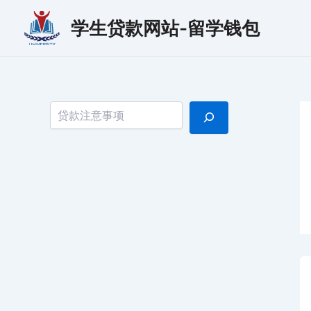
跳
学生贷款网站-留学钱包
至
内
容
搜索