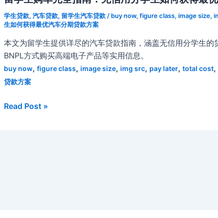
学生贷款
,
汽车贷款
,
留学生汽车贷款
/
buy now
,
figure class
,
image size
,
i
生如何获得最优汽车分期贷款方案
本文为留学生提供详尽的汽车贷款指南，涵盖无信用分学生的
BNPL方式购买高端电子产品等实用信息。
,
,
,
,
,
,
buy now
figure class
image size
img src
pay later
total cost
贷款方案
留
Read Post »
学
生
购
车
完
全
指
南：